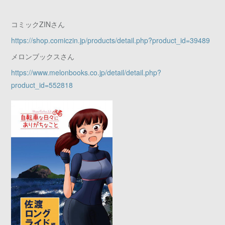
コミックZINさん
https://shop.comiczin.jp/products/detail.php?product_id=39489
メロンブックスさん
https://www.melonbooks.co.jp/detail/detail.php?
product_id=552818