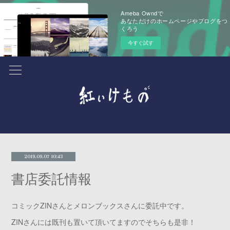
Ameba Owndで
あなただけのホームページやブログをつ
くろう
今すぐ試す
2019.09.07 10:43
書店委託情報
コミックZINさんとメロンブックスさんに委託中です。
ZINさんには既刊も置いて頂いてますのでそちらも是非！